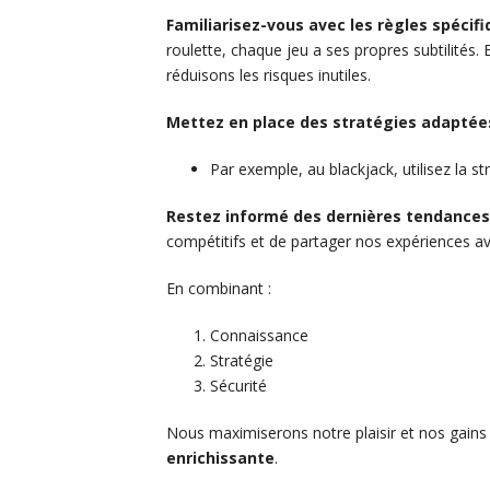
Familiarisez-vous avec les règles spécif
roulette, chaque jeu a ses propres subtilités.
réduisons les risques inutiles.
Mettez en place des stratégies adaptées
Par exemple, au blackjack, utilisez la 
Restez informé des dernières tendances 
compétitifs et de partager nos expériences av
En combinant :
Connaissance
Stratégie
Sécurité
Nous maximiserons notre plaisir et nos gains
enrichissante
.