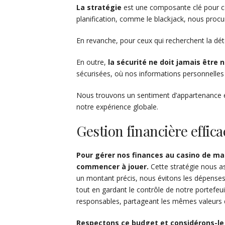
La stratégie
est une composante clé pour ce
planification, comme le blackjack, nous procu
En revanche, pour ceux qui recherchent la dé
En outre,
la sécurité ne doit jamais être 
sécurisées, où nos informations personnelles 
Nous trouvons un sentiment d’appartenance et 
notre expérience globale.
Gestion financière effica
Pour gérer nos finances au casino de man
commencer à jouer.
Cette stratégie nous as
un montant précis, nous évitons les dépenses
tout en gardant le contrôle de notre portefeu
responsables, partageant les mêmes valeurs d
Respectons ce budget et considérons-le