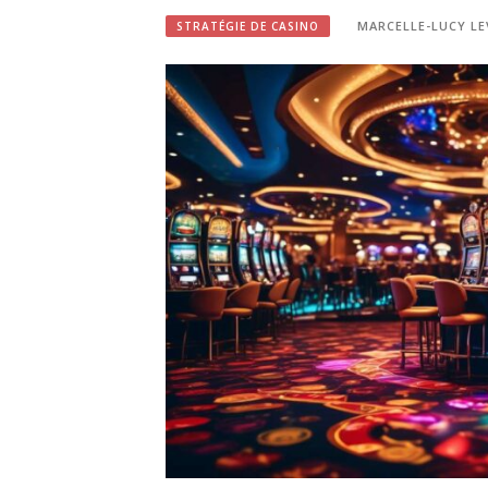
MARCELLE-LUCY L
STRATÉGIE DE CASINO