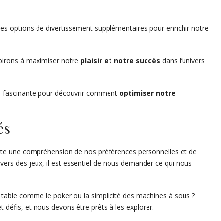
es options de divertissement supplémentaires pour enrichir notre
spirons à maximiser notre
plaisir et notre succès
dans l’univers
n fascinante pour découvrir comment
optimiser notre
és
te une compréhension de nos préférences personnelles et de
vers des jeux, il est essentiel de nous demander ce qui nous
 table comme le poker ou la simplicité des machines à sous ?
défis, et nous devons être prêts à les explorer.