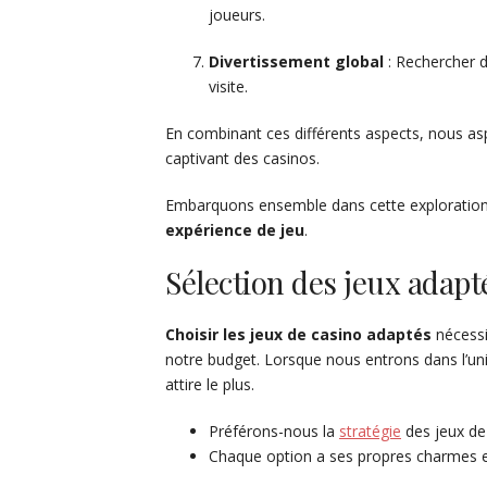
joueurs.
Divertissement global
: Rechercher d
visite.
En combinant ces différents aspects, nous a
captivant des casinos.
Embarquons ensemble dans cette exploratio
expérience de jeu
.
Sélection des jeux adapt
Choisir les jeux de casino adaptés
nécessi
notre budget. Lorsque nous entrons dans l’uni
attire le plus.
Préférons-nous la
stratégie
des jeux de
Chaque option a ses propres charmes et 