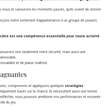
ns-nous et savourons les moments passés, qu’ils soient de victoire
orçons notre sentiment d’appartenance à un groupe de joueurs
ancière est une compétence essentielle pour toute activité
s assurons non seulement notre sécurité, mais aussi une
 mémorable.
abilité et de plaisir maîtrisé.
 gagnantes
sino, comprenons et appliquons quelques
stratégies
uniquement basés sur la chance; ils nécessitent aussi une bonne
réfléchie, nous pouvons améliorer nos performances et ressentir
nde du jeu.