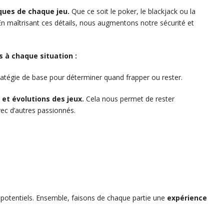
iques de chaque jeu.
Que ce soit le poker, le blackjack ou la
 En maîtrisant ces détails, nous augmentons notre sécurité et
 à chaque situation :
stratégie de base pour déterminer quand frapper ou rester.
et évolutions des jeux.
Cela nous permet de rester
ec d’autres passionnés.
 potentiels. Ensemble, faisons de chaque partie une
expérience