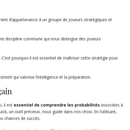
ment d’appartenance à un groupe de joueurs stratégiques et
ne discipline commune qui nous distingue des joueurs
. C’est pourquoi il est essentiel de maîtriser cette stratégie pour
treint qui valorise l’intelligence et la préparation.
gain
, il est
essentiel de comprendre les probabilités
associées à
ck, un outil précieux, nous guide dans nos choix. En l’utilisant,
os chances de succès.