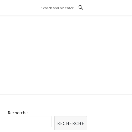
ATÉGIE DE
Recherche
RECHERCHE