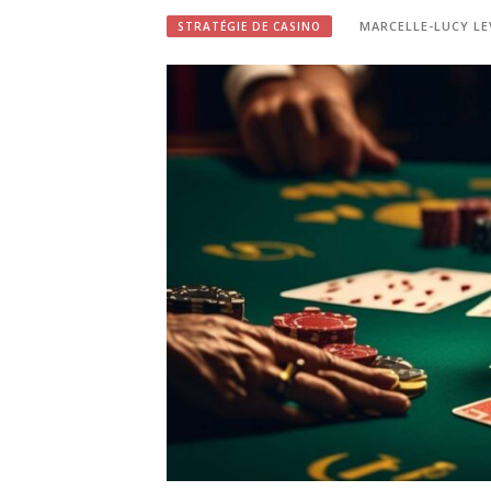
MARCELLE-LUCY L
STRATÉGIE DE CASINO