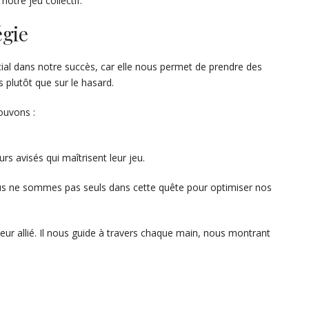
otre jeu collectif.
égie
cial dans notre succès, car elle nous permet de prendre des
s plutôt que sur le hasard.
ouvons :
s avisés qui maîtrisent leur jeu.
ous ne sommes pas seuls dans cette quête pour optimiser nos
eur allié. Il nous guide à travers chaque main, nous montrant