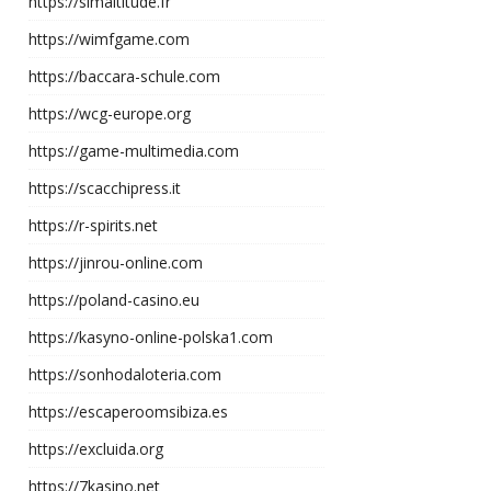
https://simaltitude.fr
https://wimfgame.com
https://baccara-schule.com
https://wcg-europe.org
https://game-multimedia.com
https://scacchipress.it
https://r-spirits.net
https://jinrou-online.com
https://poland-casino.eu
https://kasyno-online-polska1.com
https://sonhodaloteria.com
https://escaperoomsibiza.es
https://excluida.org
https://7kasino.net