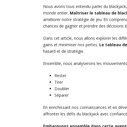
Nous avons tous entendu parler du blackjack, 
monde entier.
Maîtriser le tableau de blac
améliorer notre stratégie de jeu. En compren
chances de gagner et prendre des décisions é
Dans cet article, nous allons explorer les di
gains et minimiser nos pertes.
Le tableau de
hasard et de stratégie.
Ensemble, nous analyserons les mouvements o
Rester
Tirer
Doubler
Séparer
En enrichissant nos connaissances et en dé
affronter les défis du blackjack avec confiance
Embarquons ensemble dans cette aventu