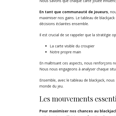
Nous savons que chaque carte jouée influence 
En tant que communauté de joueurs
, no
maximiser nos gains. Le tableau de blackjac
décisions éclairées ensemble.
Il est crucial de se rappeler que la stratégie o
La carte visible du croupier
Notre propre main
En maîtrisant ces aspects, nous renforçons n
Nous nous engageons à analyser chaque situati
Ensemble, avec le tableau de blackjack, nous
monde du jeu.
Les mouvements essentie
Pour maximiser nos chances au blackjac