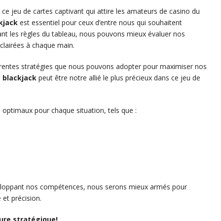
ce jeu de cartes captivant qui attire les amateurs de casino du
kjack
est essentiel pour ceux d’entre nous qui souhaitent
ant les règles du tableau, nous pouvons mieux évaluer nos
clairées à chaque main.
fférentes stratégies que nous pouvons adopter pour maximiser nos
 blackjack
peut être notre allié le plus précieux dans ce jeu de
ptimaux pour chaque situation, tels que :
veloppant nos compétences, nous serons mieux armés pour
 et précision.
re stratégique!