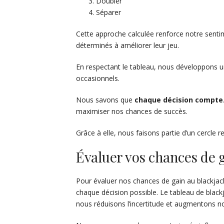
Doubler
Séparer
Cette approche calculée renforce notre senti
déterminés à améliorer leur jeu.
En respectant le tableau, nous développons u
occasionnels.
Nous savons que
chaque décision compte
maximiser nos chances de succès.
Grâce à elle, nous faisons partie d’un cercle res
Évaluer vos chances de 
Pour évaluer nos chances de gain au blackjack
chaque décision possible. Le tableau de blackja
nous réduisons l’incertitude et augmentons n