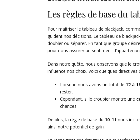
Les règles de base du ta
Pour maîtriser le tableau de blackjack, com
guident nos décisions. Le tableau de blackjack,
doubler ou séparer. En tant que groupe dési
pour nous assurer un sentiment d’appartenan
Dans notre quête, nous observons que le croupie
influence nos choix. Voici quelques directives c
Lorsque nous avons un total de
12 à 1
rester.
Cependant, si le croupier montre une
c
chances.
De plus, la règle de base du
10-11
nous incite
ainsi notre potentiel de gain.