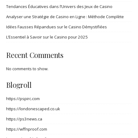
Tendances Éducatives dans l’Univers des Jeux de Casino
Analyser une Stratégie de Casino en Ligne : Méthode Complète
Idées Fausses Répandues sur le Casino Démystifiées
L’Essentiel à Savoir sur le Casino pour 2025
Recent Comments
No comments to show.
Blogroll
https://pspirc.com
https://londonescaped.co.uk
https://ps3news.ca
https://wffnproof.com