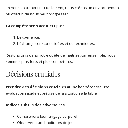
En nous soutenant mutuellement, nous créons un environnement
où chacun de nous peut progresser.
La compétence s’acquiert
par :
L’expérience.
L’échange constant d’idées et de techniques.
Restons unis dans notre quête de maîtrise, car ensemble, nous
sommes plus forts et plus compétents.
Décisions cruciales
Prendre des décisions cruciales au poker
nécessite une
évaluation rapide et précise de la situation à la table.
Indices subtils des adversaires :
Comprendre leur langage corporel
Observer leurs habitudes de jeu