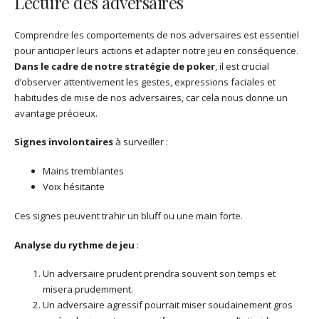
Lecture des adversaires
Comprendre les comportements de nos adversaires est essentiel
pour anticiper leurs actions et adapter notre jeu en conséquence.
Dans le cadre de notre stratégie de poker
, il est crucial
d’observer attentivement les gestes, expressions faciales et
habitudes de mise de nos adversaires, car cela nous donne un
avantage précieux.
Signes involontaires
à surveiller :
Mains tremblantes
Voix hésitante
Ces signes peuvent trahir un bluff ou une main forte.
Analyse du rythme de jeu
:
Un adversaire prudent prendra souvent son temps et
misera prudemment.
Un adversaire agressif pourrait miser soudainement gros