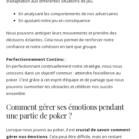
d’adaptation aux différentes situations de jeu.
En analysant les comportements de nos adversaires
En ajustant notre jeu en conséquence
Nous pouvons anticiper leurs mouvements et prendre des
décisions éclairées. Cela nous permet de renforcer notre
confiance et notre cohésion en tant que groupe.
Perfectionnement Continu :
En perfectionnant continuellement notre stratégie, nous nous
unissons dans un objectif commun : atteindre l’excellence au
poker. C’est grâce à cet esprit d’équipe et de partage que nous
pouvons surmonter les obstacles et célébrer nos succès
ensemble.
Comment gérer ses émotions pendant
une partie de poker ?
Lorsque nous jouons au poker, il est
crucial de savoir comment
gérer nos émotions
. Cela peut être difficile, mais en restant