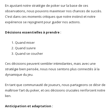
En ajustant notre stratégie de poker sur la base de ces
observations, nous pouvons maximiser nos chances de succès.
C’est dans ces moments critiques que notre instinct et notre
expérience se rejoignent pour guider nos actions.
Décisions essentielles à prendre :
Quand miser
Quand suivre
Quand se coucher
Ces décisions peuvent sembler intimidantes, mais avec une
stratégie bien pensée, nous nous sentons plus connectés à la
dynamique du jeu.
En tant que communauté de joueurs, nous partageons ce désir de
maîtriser l’art du poker, et ces décisions cruciales renforcent notre
lien.
Anticipation et adaptation :