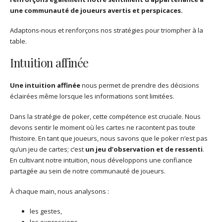
une communauté de joueurs avertis et perspicaces.
Adaptons-nous et renforçons nos stratégies pour triompher à la
table.
Intuition affinée
Une intuition affinée
nous permet de prendre des décisions
éclairées même lorsque les informations sont limitées.
Dans la stratégie de poker, cette compétence est cruciale. Nous
devons sentir le moment où les cartes ne racontent pas toute
l’histoire. En tant que joueurs, nous savons que le poker n’est pas
qu’un jeu de cartes; c’est
un jeu d’observation et de ressenti
.
En cultivant notre intuition, nous développons une confiance
partagée au sein de notre communauté de joueurs.
À chaque main, nous analysons :
les gestes,