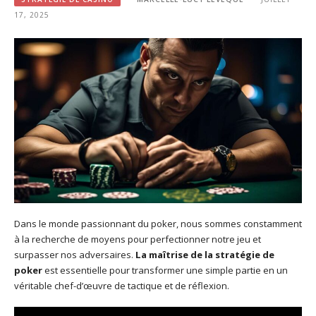
17, 2025
Dans le monde passionnant du poker, nous sommes constamment
à la recherche de moyens pour perfectionner notre jeu et
surpasser nos adversaires.
La maîtrise de la stratégie de
poker
est essentielle pour transformer une simple partie en un
véritable chef-d’œuvre de tactique et de réflexion.