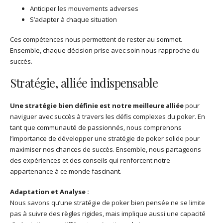
Anticiper les mouvements adverses
S’adapter à chaque situation
Ces compétences nous permettent de rester au sommet.
Ensemble, chaque décision prise avec soin nous rapproche du
succès.
Stratégie, alliée indispensable
Une stratégie bien définie est notre meilleure alliée
pour
naviguer avec succès à travers les défis complexes du poker. En
tant que communauté de passionnés, nous comprenons
l’importance de développer une stratégie de poker solide pour
maximiser nos chances de succès. Ensemble, nous partageons
des expériences et des conseils qui renforcent notre
appartenance à ce monde fascinant.
Adaptation et Analyse :
Nous savons qu’une stratégie de poker bien pensée ne se limite
pas à suivre des règles rigides, mais implique aussi une capacité