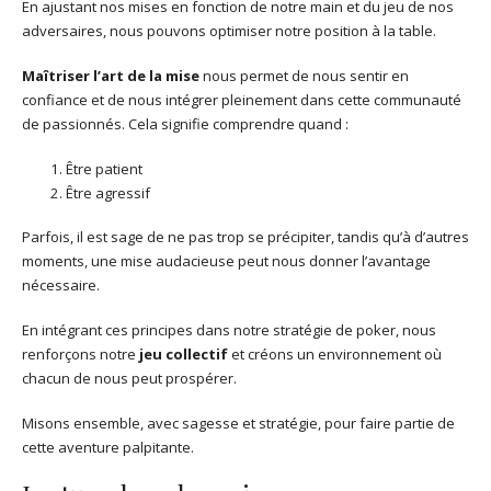
En ajustant nos mises en fonction de notre main et du jeu de nos
adversaires, nous pouvons optimiser notre position à la table.
Maîtriser l’art de la mise
nous permet de nous sentir en
confiance et de nous intégrer pleinement dans cette communauté
de passionnés. Cela signifie comprendre quand :
Être patient
Être agressif
Parfois, il est sage de ne pas trop se précipiter, tandis qu’à d’autres
moments, une mise audacieuse peut nous donner l’avantage
nécessaire.
En intégrant ces principes dans notre stratégie de poker, nous
renforçons notre
jeu collectif
et créons un environnement où
chacun de nous peut prospérer.
Misons ensemble, avec sagesse et stratégie, pour faire partie de
cette aventure palpitante.