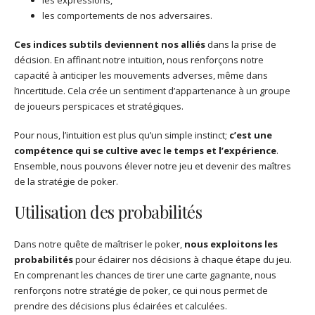
les expressions,
les comportements de nos adversaires.
Ces indices subtils deviennent nos alliés
dans la prise de
décision. En affinant notre intuition, nous renforçons notre
capacité à anticiper les mouvements adverses, même dans
l’incertitude. Cela crée un sentiment d’appartenance à un groupe
de joueurs perspicaces et stratégiques.
Pour nous, l’intuition est plus qu’un simple instinct;
c’est une
compétence qui se cultive avec le temps et l’expérience
.
Ensemble, nous pouvons élever notre jeu et devenir des maîtres
de la stratégie de poker.
Utilisation des probabilités
Dans notre quête de maîtriser le poker,
nous exploitons les
probabilités
pour éclairer nos décisions à chaque étape du jeu.
En comprenant les chances de tirer une carte gagnante, nous
renforçons notre stratégie de poker, ce qui nous permet de
prendre des décisions plus éclairées et calculées.