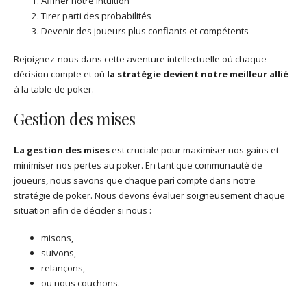
Affiner notre intuition
Tirer parti des probabilités
Devenir des joueurs plus confiants et compétents
Rejoignez-nous dans cette aventure intellectuelle où chaque
décision compte et où
la stratégie devient notre meilleur allié
à la table de poker.
Gestion des mises
La gestion des mises
est cruciale pour maximiser nos gains et
minimiser nos pertes au poker. En tant que communauté de
joueurs, nous savons que chaque pari compte dans notre
stratégie de poker. Nous devons évaluer soigneusement chaque
situation afin de décider si nous :
misons,
suivons,
relançons,
ou nous couchons.